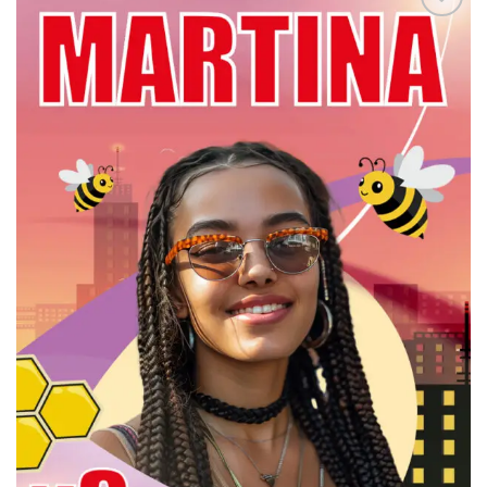
Añadir
a la
lista
de
deseos