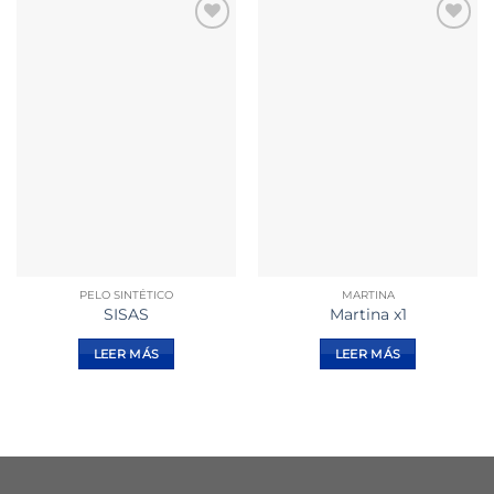
Añadir
Añadir
a la
a la
lista de
lista de
deseos
deseos
PELO SINTÉTICO
MARTINA
SISAS
Martina x1
LEER MÁS
LEER MÁS