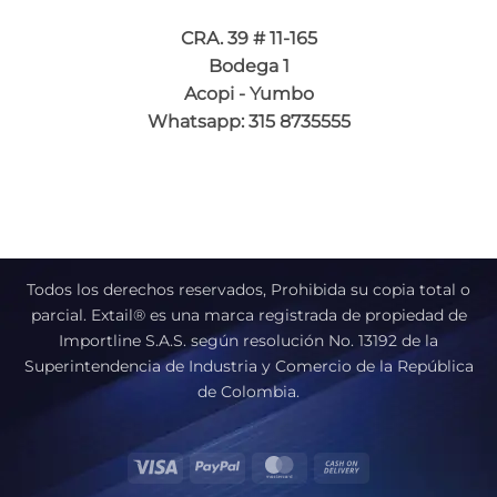
CRA. 39 # 11-165
Bodega 1
Acopi - Yumbo
Whatsapp: 315 8735555
Todos los derechos reservados, Prohibida su copia total o
parcial. Extail® es una marca registrada de propiedad de
Importline S.A.S. según resolución No. 13192 de la
Superintendencia de Industria y Comercio de la República
de Colombia.
Visa
PayPal
MasterCard
Cash
On