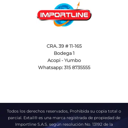
CRA. 39 # 11-165
Bodega 1
Acopi - Yumbo
Whatsapp: 315 8735555
Todos los derechos reservados, Prohibida su copia total o
parcial. Extail® es una marca registrada de propiedad de
Importline S.A.S. según resolución No. 13192 de la