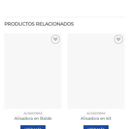
PRODUCTOS RELACIONADOS
Añadir
Añadir
a la
a la
lista de
lista de
deseos
deseos
ALISADORAS
ALISADORAS
Alisadora en Balde
Alisadora en kit