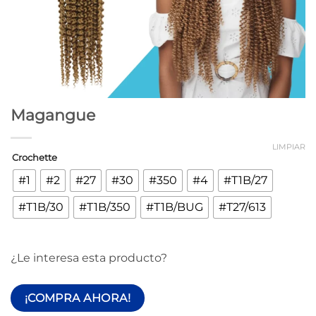
Magangue
LIMPIAR
Crochette
#1
#2
#27
#30
#350
#4
#T1B/27
#T1B/30
#T1B/350
#T1B/BUG
#T27/613
¿Le interesa esta producto?
¡COMPRA AHORA!