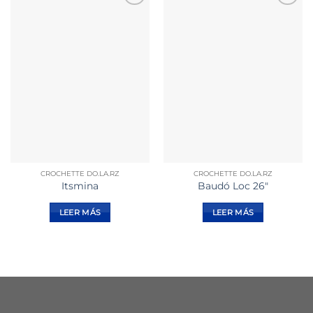
Añadir
Añadir
a la
a la
lista de
lista de
deseos
deseos
CROCHETTE DO.LA.RZ
CROCHETTE DO.LA.RZ
Itsmina
Baudó Loc 26″
LEER MÁS
LEER MÁS