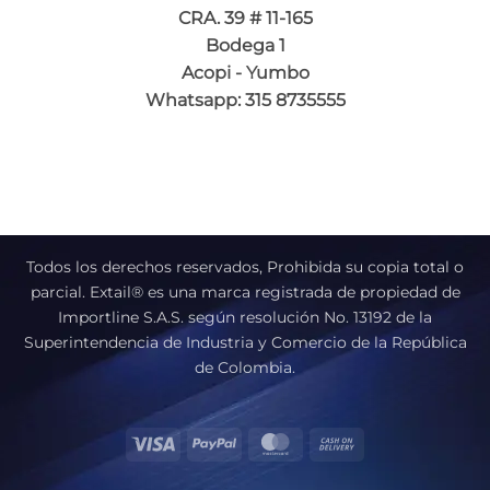
CRA. 39 # 11-165
Bodega 1
Acopi - Yumbo
Whatsapp: 315 8735555
Todos los derechos reservados, Prohibida su copia total o
parcial. Extail® es una marca registrada de propiedad de
Importline S.A.S. según resolución No. 13192 de la
Superintendencia de Industria y Comercio de la República
de Colombia.
Visa
PayPal
MasterCard
Cash
On