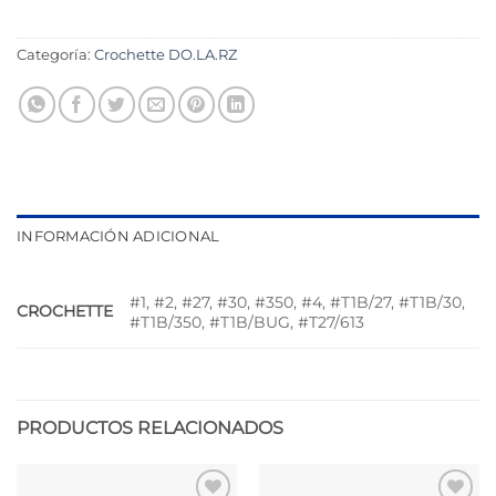
Categoría:
Crochette DO.LA.RZ
INFORMACIÓN ADICIONAL
#1, #2, #27, #30, #350, #4, #T1B/27, #T1B/30,
CROCHETTE
#T1B/350, #T1B/BUG, #T27/613
PRODUCTOS RELACIONADOS