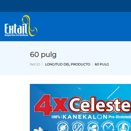
Saltar
al
contenido
60 pulg
INICIO
/
LONGITUD DEL PRODUCTO
/
60 PULG
Añadi
a la
lista 
deseo