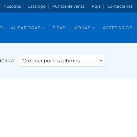
Nosotros
Catálogo
Puntos de venta
Pqrs
Contáctenos
O
ALISADORAS
SISAS
MOÑAS
ACCESORIOS
ultado