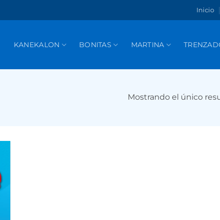
Inicio
KANEKALON
BONITAS
MARTINA
TRENZAD
Mostrando el único res
r
de
s