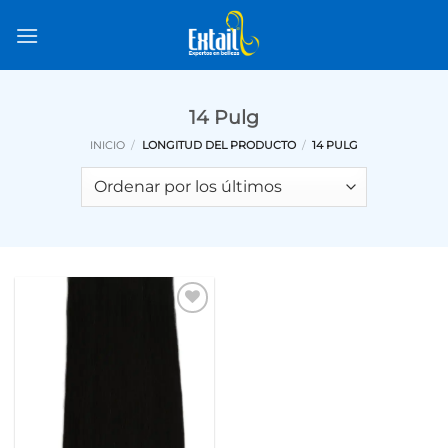
Saltar
al
contenido
14 Pulg
INICIO
/
LONGITUD DEL PRODUCTO
/
14 PULG
Añadir
a la
lista de
deseos