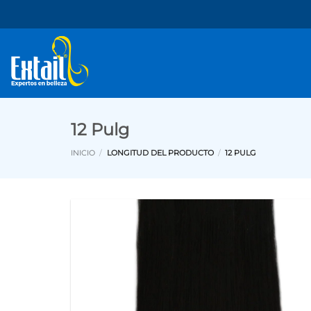
Saltar
al
contenido
12 Pulg
INICIO
/
LONGITUD DEL PRODUCTO
/
12 PULG
Añadi
a la
lista 
deseo