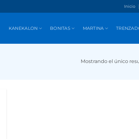
Inicio
KANEKALON
BONITAS
MARTINA
TRENZAD
Mostrando el único res
r
de
s