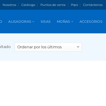
Nosotros
Catálogo
Puntos de venta
Pqrs
Contáctenos
O
ALISADORAS
SISAS
MOÑAS
ACCESORIOS
ultado