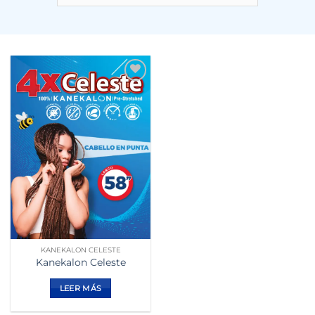
Añadir
a la
lista de
deseos
KANEKALON CELESTE
Kanekalon Celeste
LEER MÁS