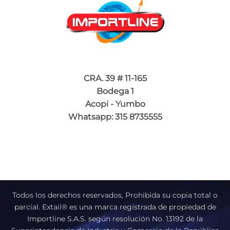
CRA. 39 # 11-165
Bodega 1
Acopi - Yumbo
Whatsapp: 315 8735555
Todos los derechos reservados, Prohibida su copia total o
parcial. Extail® es una marca registrada de propiedad de
Importline S.A.S. según resolución No. 13192 de la