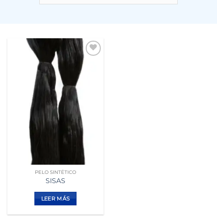
Añadir
a la
lista de
deseos
PELO SINTÉTICO
SISAS
LEER MÁS