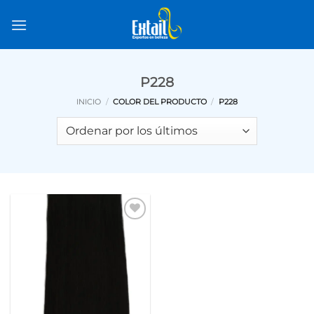
Saltar
al
contenido
P228
INICIO
/
COLOR DEL PRODUCTO
/
P228
Añadir
a la
lista de
deseos