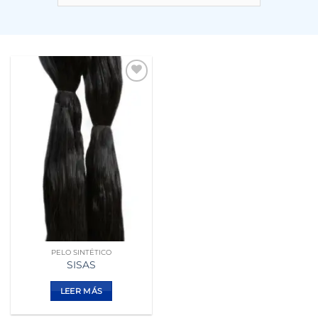
Añadir
a la
lista de
deseos
PELO SINTÉTICO
SISAS
LEER MÁS