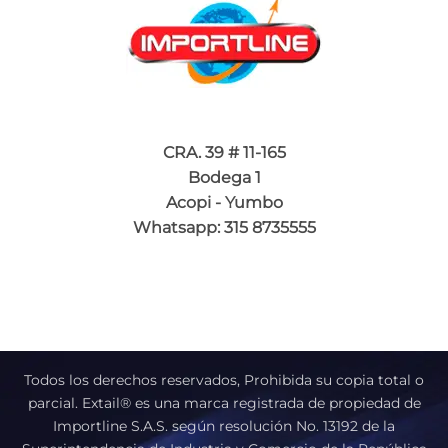
CRA. 39 # 11-165
Bodega 1
Acopi - Yumbo
Whatsapp: 315 8735555
Todos los derechos reservados, Prohibida su copia total o
parcial. Extail® es una marca registrada de propiedad de
Importline S.A.S. según resolución No. 13192 de la