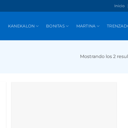
Inicio
KANEKALON
BONITAS
MARTINA
TRENZAD
Mostrando los 2 resu
r
Añadir
a la
de
lista de
s
deseos